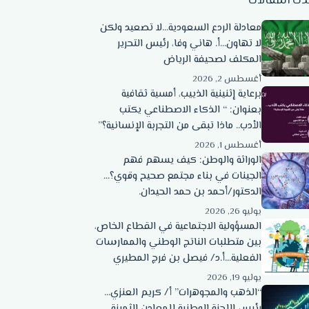
دث المقالات
معادلة الردع السعودية…لا تصعيد ولكن
لا تهاون…أ. هاني وفا، رئيس التحرير
المكلف لصحيفة الرياض
أغسطس 2, 2026
برعاية إثنينية الذييب، أمسية ثقافية
بعنوان: “ الذكاء الاصطناعي يكتب
الأدب.. ماذا تبقى من التجربة الإنسانية؟”
أغسطس 1, 2026
الوراثة والوطن: كيف يسهم فهم
الجينات في بناء مجتمع صحيح وقوي؟…
الدكتور/أحمد بن حمد الحيدان.
يوليو 26, 2026
المسؤولية الاجتماعية في القطاع الخاص،
بين متطلبات الناتج الوطني والممارسات
الفعلية…أ.د/ فيصل بن فرج المطيري
يوليو 19, 2026
“الذهب والمجوهرات” أ/ كريم العنزي…
رئيس اللجنة الوطنية للمعادن الثمينة