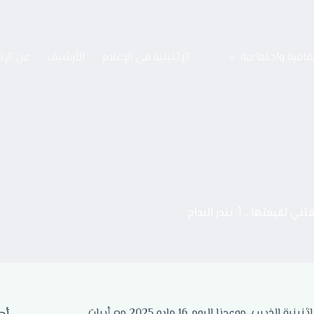
قافية واجتماعية
الإثنينية في الإعلام
الأرشيف
عن الإث
تني لقيمتها… أ: بندر البداح
أهلا ومرحبا بكم في لقاء مبارك جديد من لقاءات الجُمَع الذي يعقد في إثنينية الذييب، موعدنا اليوم 16 مايو 2025 مع أبيات