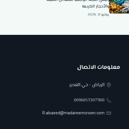
والأحجار الكريمة
يوليو 11, 2026
معلومات الاتصال
الرياض - حي الغدير
00966533077100
R.alsaeed@madareemcrown.com