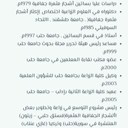
دراسات عليا بساتين أشجار مثمرة جفافية 1979م.
دكتوراه في العلوم الزراعية اختصاص )إكثار أشجار
مثمرة جفافية( ـ جامعة طشقند ـ االتحاد
السوفيتي 1985م.
أستاذ في قسم البساتين ـ جامعة حلب 1997م.
مساعد رئيس هيئة تحرير مجلة بحوث جامعة حلب
1999م.
عضو مكتب نقابة المعلمين في جامعة حلب
2000م.
وكيل كلية الزراعة بجامعة حلب للشؤون العلمية
2003م.
عميد كلية الزراعة الثانية بإدلب – جامعة حلب
2005م.
رئيس مشروع التوسع في زراعة وتطوير بعض
األشجار الجفافية المثمرة(فستق حلبي – زيتون)
المنتشرة في سورية(حلب) وتركيا (غازي عنتاب)