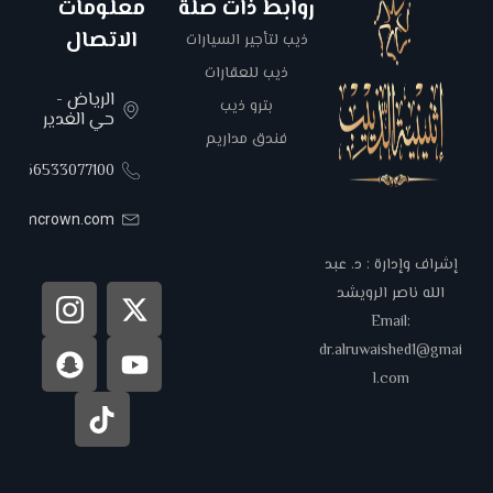
روابط ذات صلة
معلومات
الاتصال
ذيب لتأجير السيارات
ذيب للعقارات
الرياض -
بترو ذيب
حي الغدير
فندق مداريم
00966533077100
areemcrown.com
إشراف وإدارة : د. عبد
الله ناصر الرويشد
Email:
dr.alruwaished1@gmai
l.com