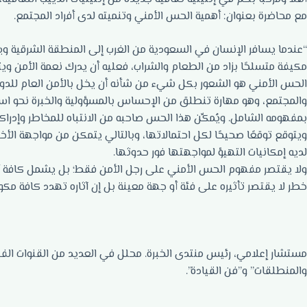
مع محاضرة بعنوان: أهمية الحس الأمني وتنميته لدى أفراد المجتمع.
“عندما يسافر الإنسان في السعودية من الغرب إلى المنطقة الشرقية و
مكيفة متسلحًا بزاد من الطعام والشراب، فعليه أن يدرك نعمة الأمن وي
الحس الأمني هو الشعور بكل شيء من شأنه أن يخل بالأمن العام للدول
والمجتمع، وهو مهارة تنطلق من الإحساس بالمسؤولية والخبرة نحو است
بمفهومه الشامل. ويُمكِّن هذا الحس صاحبه من الانتباه للمخاطر وإدراك
ويتوقع توقعًا صحيحًا لكل احتمالاتها، وبالتالي يتمكن من مواجهة الأخط
لديه إمكانيات التهيؤ لمواجهتها فور حدوثها.
ولا يقتصر مفهوم الحس الأمني على رجل الأمن فقط؛ بل يشمل كافة أفرا
خطر لا يقتصر تأثيره على فئة أو جهة معينة بل إن آثاره تهدد كافة مكو
مستشار إعلامي، رئيس منتدى الخبرة. محلل في العديد من القنوات الفضا
والمنطلقات” و”فن القيادة”.