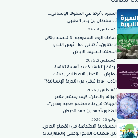
دث المقالات
السيرة وأثرها في السلوك الإنساني…
أ.د.سلطان بن بدير العتيبي
أغسطس 8, 2026
معادلة الردع السعودية…لا تصعيد ولكن
لا تهاون…أ. هاني وفا، رئيس التحرير
المكلف لصحيفة الرياض
أغسطس 2, 2026
برعاية إثنينية الذييب، أمسية ثقافية
بعنوان: “ الذكاء الاصطناعي يكتب
الأدب.. ماذا تبقى من التجربة الإنسانية؟”
أغسطس 1, 2026
الوراثة والوطن: كيف يسهم فهم
الجينات في بناء مجتمع صحيح وقوي؟…
الدكتور/أحمد بن حمد الحيدان.
يوليو 26, 2026
المسؤولية الاجتماعية في القطاع الخاص،
بين متطلبات الناتج الوطني والممارسات