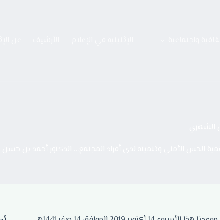
قافية واجتماعية
الإثنينية في الإعلام
الأرشيف
عن الإث
ن الشهري
مية الحس الأمني وتنميته لدى أفراد المجتمع… الدكتور أحمد بن حسن
أهلا ومرحبا بكم في إثنينية ثقافية جديدة من إثنينيات الذييب الثقافية، موعدنا هذا الأسبوع 14 أكتوبر 2019 الموافق 14 صفر 1441هـ