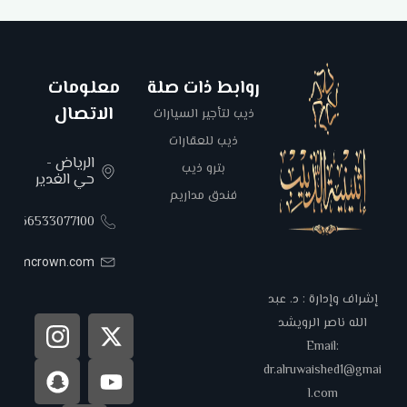
روابط ذات صلة
معلومات
الاتصال
ذيب لتأجير السيارات
ذيب للعقارات
الرياض -
بترو ذيب
حي الغدير
فندق مداريم
00966533077100
areemcrown.com
إشراف وإدارة : د. عبد
الله ناصر الرويشد
Email:
dr.alruwaished1@gmai
l.com