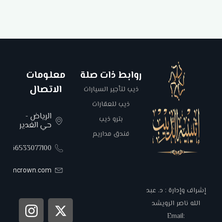
روابط ذات صلة
معلومات
الاتصال
ذيب لتأجير السيارات
ذيب للعقارات
الرياض -
بترو ذيب
حي الغدير
فندق مداريم
00966533077100
areemcrown.com
إشراف وإدارة : د. عبد
الله ناصر الرويشد
Email: