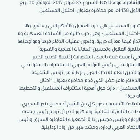
الثقافية، موعدنا هذا الأسبوع 27 فبراير 2017 الموافق 30 ربيع
الأول 1438هـ مع محاضرة بعنوان: احتلال المستقبل.
“حرب المستقبل هي حرب العقول والأفكار التي يتحقق بها
-احتلال المستقبل- وهي حرب خالية من الأسلحة العسكرية ولا
تدار فيها معارك حربية، وتكون عمليات الدفاع فيها ومواجهتها
بتنمية العقول وتحسين الكفاءات العلمية والفكرية”
في أمسية غنية بالفكر، استضافت إثنينية الذييب الخبير
الاستراتيجي، رئيس المؤتمر العربي للاستشراف الاستراتيجي
والأمين العام للاتحاد العربي لإدارة من تونس الشقيقة
الدكتور ماهر خضر، الذي قدم محاضرة بعنوان “احتال
المستقبل”، دارت حول أهمية استشراف المستقبل والتخطيط
له جيدًا.
شهدت الأمسية حضور كل من الشيخ أحمد بن بندر السديري
صاحب الثلوثية الثقافية، والدكتور ناصر آل تويم رئيس جمعية
الإدارة ورئيس مجلس إدارة الجمعيات التعاونية السابق ورئيس
الاتحاد العربي لإدارة، وحشد كبير من رواد الإثنينية.