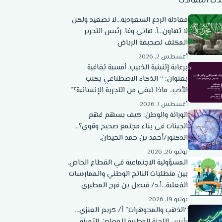
دث المقالات
معادلة الردع السعودية…لا تصعيد ولكن
لا تهاون…أ. هاني وفا، رئيس التحرير
المكلف لصحيفة الرياض
أغسطس 2, 2026
برعاية إثنينية الذييب، أمسية ثقافية
بعنوان: “ الذكاء الاصطناعي يكتب
الأدب.. ماذا تبقى من التجربة الإنسانية؟”
أغسطس 1, 2026
الوراثة والوطن: كيف يسهم فهم
الجينات في بناء مجتمع صحيح وقوي؟…
الدكتور/أحمد بن حمد الحيدان.
يوليو 26, 2026
المسؤولية الاجتماعية في القطاع الخاص،
بين متطلبات الناتج الوطني والممارسات
الفعلية…أ.د/ فيصل بن فرج المطيري
يوليو 19, 2026
“الذهب والمجوهرات” أ/ كريم العنزي…
رئيس اللجنة الوطنية للمعادن الثمينة