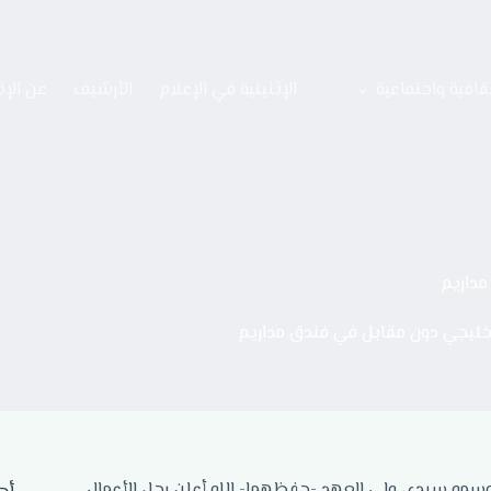
قافية واجتماعية
الإثنينية في الإعلام
الأرشيف
عن الإث
مداريم
خليجي دون مقابل في فندق مداريم
 وسمو سيدي ولي العهد -حفظهما- الله أعلن رجل الأعمال