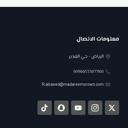
معلومات الاتصال
الرياض - حي الغدير
00966533077100
R.alsaeed@madareemcrown.com