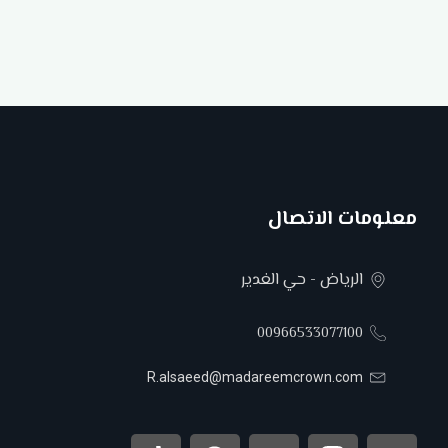
معلومات الاتصال
الرياض - حي الغدير
00966533077100
R.alsaeed@madareemcrown.com