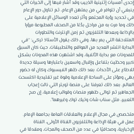
إحدى أمسيات إثنينية الذييب وقد أشار فيها إلى الخبرات التي
ينبغي أن تتوافر في من يمتهن الإعام، ثم تناول دور الإعام
في تحديد رؤية المجتمع وأثر تعدد الوسائل الإعلامية على
ذلك وما مرت به من مراحل بدْءًا من الصحف المطبوعة مروًرا
بالإذاعة وبعدها التلفزيون ثم زمن الإنترنت والتطورات
المتلاحقة التي يمر بها، وفي ذلك يقول الأستاذ تركي: “في
البداية انتشر العديد من المواقع والتطبيقات، حيث كان السبق
للمدونات مع بداية الألفية، وقد اشتهرت هذه المدونات بشكل
كبير وحظيت بتفاعل وإقبال واسعين باعتبارها وسيلة جديدة
للاطاع على الأحداث. بعد ذلك ظهر الفيسبوك وكان له حضور
بهي ومؤثر على الساحة الإعلامية وقوة غير تقليدية اكتسحت
العالم. بعد ذلك تعرفنا على منصة تويتر التي نالت إعجاب
الجماهير ثم توالى ظهور منصات وقوالب إعلامية، إن صح
التعبير، مثل سناب شات وتيك توك وغيرهما”.
متخصص في مجال الإعلام والعلاقات العامة بجامعة الإمام.
عمل في هيئة الإذاعة والتلفزيون القناة الأولى، القناة
الإخبارية، وصحافيًا في عدد من الصحف والمجات، ومقدمًا في