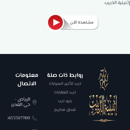
إثنينية الذييب.
روابط ذات صلة
معلومات
الاتصال
ذيب لتأجير السيارات
ذيب للعقارات
الرياض -
بترو ذيب
حي الغدير
فندق مداريم
00966533077100