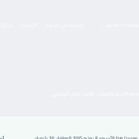
قافية واجتماعية
الإثنينية في الإعلام
الأرشيف
عن الإث
حركة الأدبية بالكويت… الأديب طلال الرميضي
أهلا ومرحبا بكم في إثنينية ثقافية جديدة من إثنينيات الذييب الثقافية، موعدنا هذا الأسبوع 8 يونيو 2015 الموافق 20 شعبان