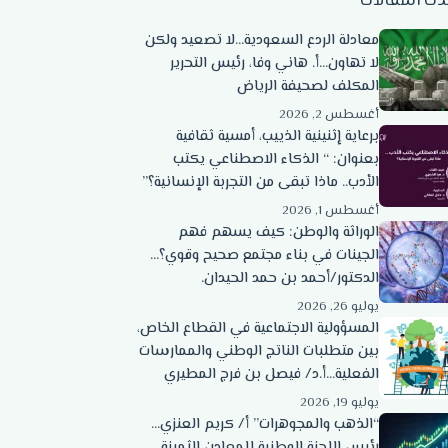
دث المقالات
معادلة الردع السعودية…لا تصعيد ولكن
لا تهاون…أ. هاني وفا، رئيس التحرير
المكلف لصحيفة الرياض
أغسطس 2, 2026
برعاية إثنينية الذييب، أمسية ثقافية
بعنوان: “ الذكاء الاصطناعي يكتب
الأدب.. ماذا تبقى من التجربة الإنسانية؟”
أغسطس 1, 2026
الوراثة والوطن: كيف يسهم فهم
الجينات في بناء مجتمع صحيح وقوي؟…
الدكتور/أحمد بن حمد الحيدان.
يوليو 26, 2026
المسؤولية الاجتماعية في القطاع الخاص،
بين متطلبات الناتج الوطني والممارسات
الفعلية…أ.د/ فيصل بن فرج المطيري
يوليو 19, 2026
“الذهب والمجوهرات” أ/ كريم العنزي…
رئيس اللجنة الوطنية للمعادن الثمينة