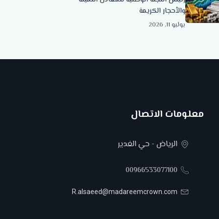
والأحجار الكريمة
يوليو 11, 2026
معلومات الاتصال
الرياض - حي الغدير
00966533077100
R.alsaeed@madareemcrown.com