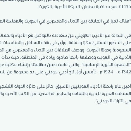
1436هـ مع محاضرة بعنوان: الحركة الأدبية بالكويت.
“هناك تميز في العلاقة بين الأدباء والمفكرين في الكويت والمملكة الع
في البداية عبر الأديب الكويتي عن سعادته بالتواصل مع الأدباء والمفك
على الحضور الممتلئ فكرًا وثقافة، ورأى في هذه المحافل والمناسبات فرص
السعودية ودولة الكويت، ووصف العلاقات بين الأدباء والمفكرين من الجا
الأدبية في الكويت ووصفها بأنها صاحبة ريادة في المنطقة، حيث بدأت في 
“الجمعية الخيرية الإسامية”، والتي قامت ضمن مهامها بإنشاء مكتبة عرب
1342 ه – 1924 م- تأسس أول نادٍ أدبي كويتي على يد مجموعة من شباب الوطن الواعي والمثقف.
أمين عام رابطة الأدباء الكويتيين الأسبق، حائز على جائزة الدولة التشجيع
المنظمة العربية للتربية والثقافة والعلوم. له العديد من الكتب الأدبية و
في التراث الكويتي”.