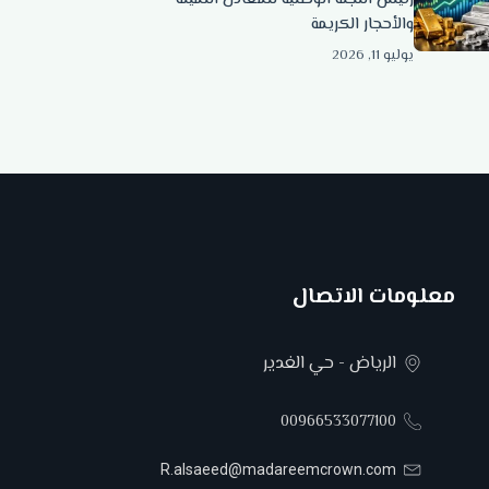
والأحجار الكريمة
يوليو 11, 2026
معلومات الاتصال
الرياض - حي الغدير
00966533077100
R.alsaeed@madareemcrown.com