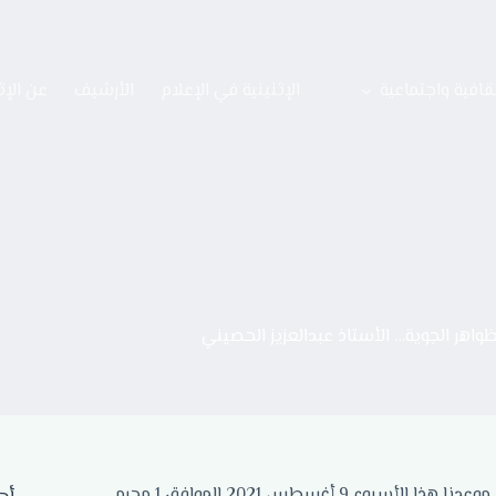
قافية واجتماعية
الإثنينية في الإعلام
الأرشيف
عن الإث
ظواهر الجوية… الأستاذ عبدالعزيز الحصيني
أهلا ومرحبا بكم في إثنينية ثقافية جديدة من إثنينيات الذييب الثقافية، موعدنا هذا الأسبوع 9 أغسطس 2021 الموافق 1 محرم