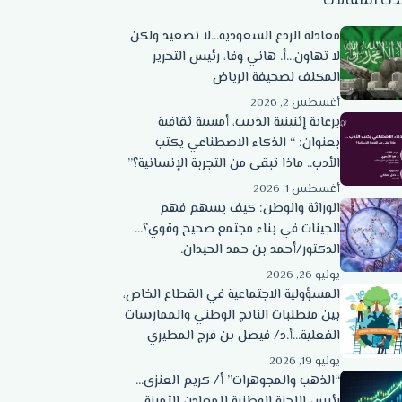
دث المقالات
معادلة الردع السعودية…لا تصعيد ولكن
لا تهاون…أ. هاني وفا، رئيس التحرير
المكلف لصحيفة الرياض
أغسطس 2, 2026
برعاية إثنينية الذييب، أمسية ثقافية
بعنوان: “ الذكاء الاصطناعي يكتب
الأدب.. ماذا تبقى من التجربة الإنسانية؟”
أغسطس 1, 2026
الوراثة والوطن: كيف يسهم فهم
الجينات في بناء مجتمع صحيح وقوي؟…
الدكتور/أحمد بن حمد الحيدان.
يوليو 26, 2026
المسؤولية الاجتماعية في القطاع الخاص،
بين متطلبات الناتج الوطني والممارسات
الفعلية…أ.د/ فيصل بن فرج المطيري
يوليو 19, 2026
“الذهب والمجوهرات” أ/ كريم العنزي…
رئيس اللجنة الوطنية للمعادن الثمينة