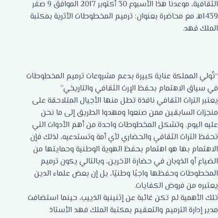
الثقافية، موعدنا هذا الأسبوع 30 أكتوبر 2017 الموافق 9 صفر
1439هـ مع محاضرة بعنوان: ترميم المخطوطات الأثرية بمكتبة
الملك فهد.
“تُولي المملكة عناية كبيرة بدعم مشروعات ترميم المخطوطات
في سياق الاهتمام بحفظ الإرث الثقافي والتاريخي”
يعتبر التراث الثقافي نافذة تطل منها الأجيال المتلاحقة على
منجزات السابقين ممن صنعوا ومهدوا الطريق إلى ما نحن
عليه اليوم. وتشكل المخطوطات واحدة من أهم الأدوات التي
تحفظ التراث الثقافي والحضاري لأي أمة وتستدعيه، لذلك فإن
الاهتمام بها هو اهتمام بحفظ الهوية الوطنية وحمايتها من
الضياع أو الذوبان في حضارة الآخرين، وبالتالي يكون ترميم
المخطوطات وحفظها واجبًا وطنيًا، بل إن بعض علماء الدين
يعتبره من فروض الكفايات.
تلك الأهمية لم تكن غائبة عن إثنينية الذييب، حينما استضافت
مدير إدارة الترميم والتعقيم بمكتبة الملك فهد الأستاذ