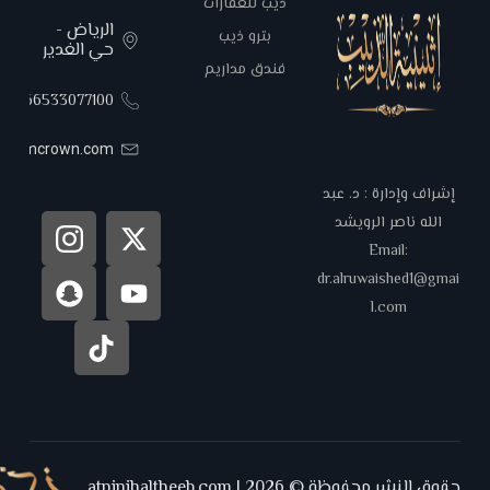
ذيب للعقارات
الرياض -
بترو ذيب
حي الغدير
فندق مداريم
00966533077100
areemcrown.com
إشراف وإدارة : د. عبد
الله ناصر الرويشد
Email:
dr.alruwaished1@gmai
l.com
حقوق النشر محفوظة © 2026 | atninihaltheeb.com