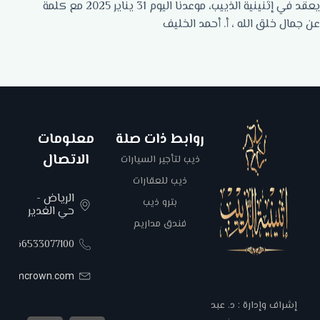
يعقد في إثنينية الذييب، موعدنا اليوم 31 يناير 2025 مع كلمة
عن جمال خلق الله ، أ‌. أحمد الخليف
روابط ذات صلة
معلومات
الاتصال
ذيب لتأجير السيارات
ذيب للعقارات
الرياض -
بترو ذيب
حي الغدير
فندق مداريم
00966533077100
areemcrown.com
إشراف وإدارة : د. عبد