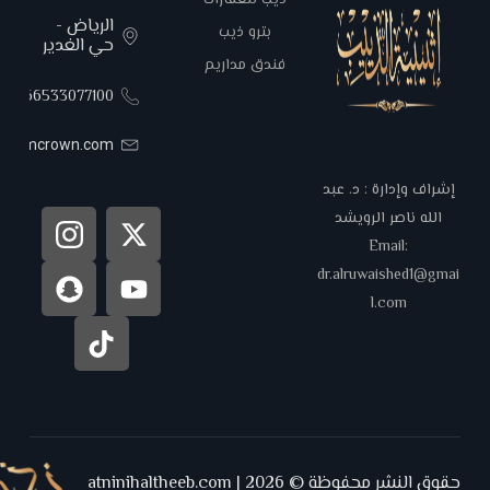
ذيب للعقارات
الرياض -
بترو ذيب
حي الغدير
فندق مداريم
00966533077100
areemcrown.com
إشراف وإدارة : د. عبد
الله ناصر الرويشد
Email:
dr.alruwaished1@gmai
l.com
حقوق النشر محفوظة © 2026 | atninihaltheeb.com