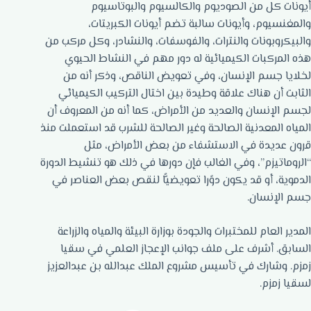
أيونات كل من الصوديوم والكالسيوم والبوتاسيوم
والمغنسيوم، وأيونات سالبة تضم أيونات الكبريتات،
والبيكروبونات والنترات، والفوسفات، والنشادر، وكل مركب من
هذه المركبات الكيميائية له دور مهم في النشاط الحيوي
لخلايا جسم الإنسان، وفي تعويض الناقص، وذكر أنه من
الثابت أن هناك علاقة وطيدة بين اختال التركيب الكيميائي
لجسم الإنسان والعديد من الأمراض، كما أنه من المعروف أن
المياه المعدنية الصالحة وغير الصالحة للشرب قد استعملت منذ
قرون عديدة في الاستشفاء من بعض الأمراض، مثل
“الروماتيزم”، وفي الغالب فإن دورها في ذلك هو تنشيط الدورة
الدموية، أو قد يكون دوًرا تعويضيًّا لنقص بعض العناصر في
جسم الإنسان.
المدير العام للمختبرات والجودة بوزارة البيئة والمياه والزراعة
السابق. أشرف على ملف جوانب الإعجاز العلمي في سقيا
زمزم. وشارك في تأسيس مشروع الملك عبدالله بن عبدالعزيز
لسقيا زمزم.