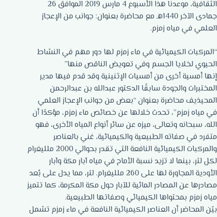
الثقافية، موعدنا هذا الأسبوع 4 مارس 2019 الموافق 26
جمادى الآخر 1440هـ مع محاضرة بعنوان: جوانب من الإعجاز
العلمي في مياه زمزم.
“المركبات الكيميائية في ماء زمزم لها دور مهم في النشاط
الحيوي لخلايا الجسم وفي تعويض الناقص منها”
إنها أمسية أخرى من أمسيات الإثنينية وقد قدم فيها مدير
المختبرات والجودة سابقًا الدكتور عبدالله بن عبدالرحمن
المحيذيف محاضرة بعنوان “بعض من جوانب الإعجاز العلمي
في مياه زمزم”، تحدث خلالها عن خصائص ماء زمزم، مؤكدًا أن
الله، سبحانه وتعالى، ميزه عن سائر أنواع المياه الأخرى، فهو
متفرد في صفاته الطبيعية والكيميائية، غني بالعناصر
والمركبات الكيميائية النافعة التي تقدر بحوالي 2000 ملليغرام
لكل لتر، بينما لا تزيد نسبة الأماح في مياه آبار مكة وآبار
الأودية المجاورة لها على 260 ملليغرام. لتر، مما يدل على بُعد
مصادرها عن المصادر المائية للآبار حول مكة المكرمة، كما تتميز
مياه زمزم بمحتواها الكيميائي وصفاتها الطبيعية.
بيّن المحاضر أن العناصر الكيميائية النافعة في ماء زمزم تشمل