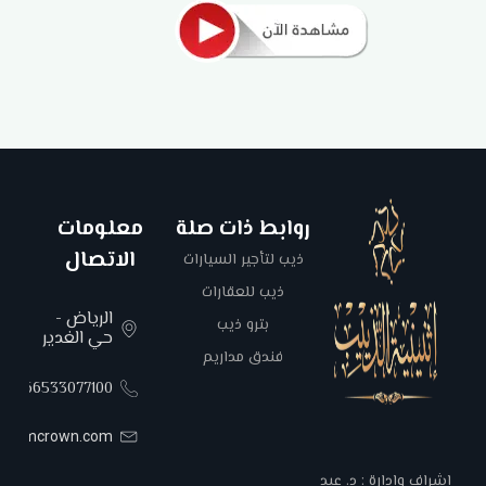
روابط ذات صلة
معلومات
الاتصال
ذيب لتأجير السيارات
ذيب للعقارات
الرياض -
بترو ذيب
حي الغدير
فندق مداريم
00966533077100
areemcrown.com
إشراف وإدارة : د. عبد