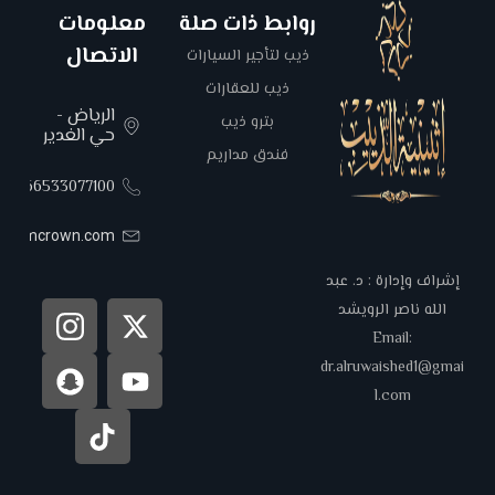
روابط ذات صلة
معلومات
الاتصال
ذيب لتأجير السيارات
ذيب للعقارات
الرياض -
بترو ذيب
حي الغدير
فندق مداريم
00966533077100
areemcrown.com
إشراف وإدارة : د. عبد
الله ناصر الرويشد
Email:
dr.alruwaished1@gmai
l.com