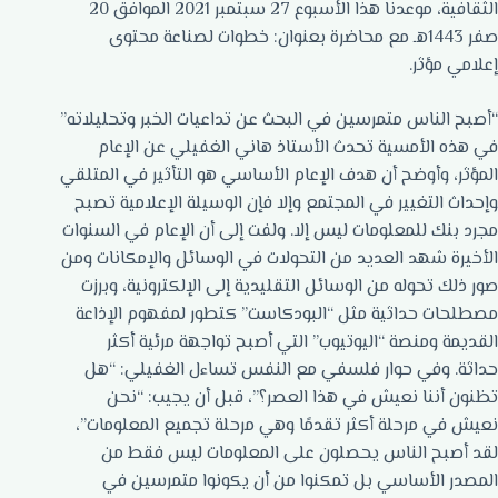
الثقافية، موعدنا هذا الأسبوع 27 سبتمبر 2021 الموافق 20
صفر 1443هـ مع محاضرة بعنوان: خطوات لصناعة محتوى
إعلامي مؤثر.
“أصبح الناس متمرسين في البحث عن تداعيات الخبر وتحليلاته”
في هذه الأمسية تحدث الأستاذ هاني الغفيلي عن الإعام
المؤثر، وأوضح أن هدف الإعام الأساسي هو التأثير في المتلقي
وإحداث التغيير في المجتمع وإلا فإن الوسيلة الإعلامية تصبح
مجرد بنك للمعلومات ليس إلا. ولفت إلى أن الإعام في السنوات
الأخيرة شهد العديد من التحولات في الوسائل والإمكانات ومن
صور ذلك تحوله من الوسائل التقليدية إلى الإلكترونية، وبرزت
مصطلحات حداثية مثل “البودكاست” كتطور لمفهوم الإذاعة
القديمة ومنصة “اليوتيوب” التي أصبح تواجهة مرئية أكثر
حداثة. وفي حوار فلسفي مع النفس تساءل الغفيلي: “هل
تظنون أننا نعيش في هذا العصر؟”، قبل أن يجيب: “نحن
نعيش في مرحلة أكثر تقدمًا وهي مرحلة تجميع المعلومات”،
لقد أصبح الناس يحصلون على المعلومات ليس فقط من
المصدر الأساسي بل تمكنوا من أن يكونوا متمرسين في