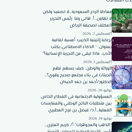
دث المقالات
معادلة الردع السعودية…لا تصعيد ولكن
لا تهاون…أ. هاني وفا، رئيس التحرير
المكلف لصحيفة الرياض
أغسطس 2, 2026
برعاية إثنينية الذييب، أمسية ثقافية
بعنوان: “ الذكاء الاصطناعي يكتب
الأدب.. ماذا تبقى من التجربة الإنسانية؟”
أغسطس 1, 2026
الوراثة والوطن: كيف يسهم فهم
الجينات في بناء مجتمع صحيح وقوي؟…
الدكتور/أحمد بن حمد الحيدان.
يوليو 26, 2026
المسؤولية الاجتماعية في القطاع الخاص،
بين متطلبات الناتج الوطني والممارسات
الفعلية…أ.د/ فيصل بن فرج المطيري
يوليو 19, 2026
“الذهب والمجوهرات” أ/ كريم العنزي…
رئيس اللجنة الوطنية للمعادن الثمينة