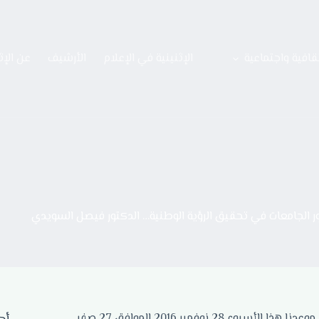
قافية واجتماعية
الإثنينية في الإعلام
الأرشيف
عن الإث
ر الجامعات في تحقيق الرؤية الوطنية… الدكتور فيصل السويدي
أهلا ومرحبا بكم في إثنينية ثقافية جديدة من إثنينيات الذييب الثقافية، موعدنا هذا الأسبوع 28 نوفمبر 2016 الموافق 27 صفر