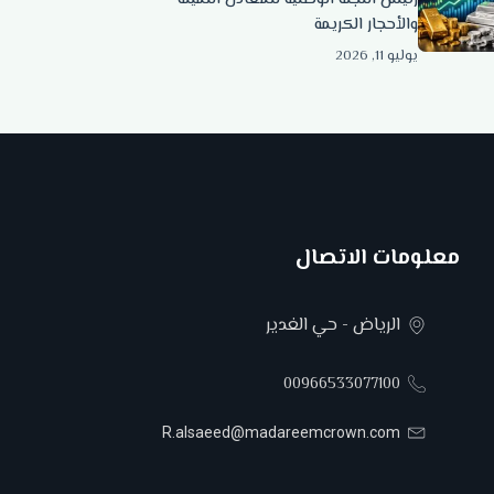
والأحجار الكريمة
يوليو 11, 2026
معلومات الاتصال
الرياض - حي الغدير
00966533077100
R.alsaeed@madareemcrown.com