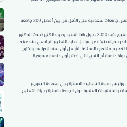
أح
“رؤية 2030 تستهدف تطوير العمل الجامعي في المملكة وأن تصبح خمس جامعات سعودية على الأقل من بين أفضل 200 جامعة
تلعب الجامعات في المملكة العربية السعودية دوًرا مهمًّا ومحوريًّا في تحقيق رؤية 2030 . حول هذا المحور وغيره الكثير تحدث الدكتور
ضر حديثه بنبذة عن مراحل تطور التعليم الجامعي منذ عهد
 لتعليم متقدم بالمملكة، فأرسل أول بعثة للدراسة بالخارج
كاديمي متخصص في القيادة والتخطيط الاستراتيجي من جامعة Hull ، ورئيس وحدة التخطيط الاستراتيجي بعمادة التقويم
ات والمنشورات العلمية حول الجودة واستراتيجيات التعليم