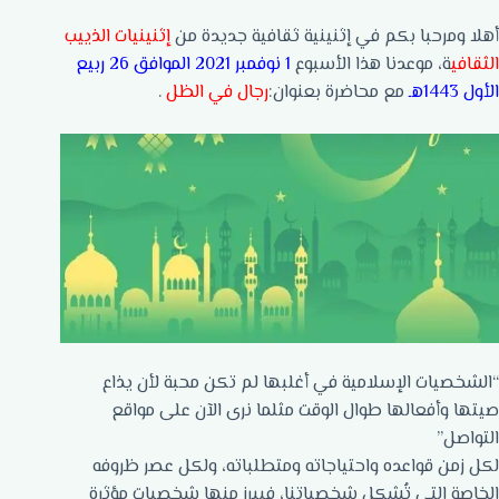
أهلا ومرحبا بكم في إثنينية ثقافية جديدة من
إثنينيات الذييب
الثقافي
ة، موعدنا هذا الأسبوع
1 نوفمبر 2021 الموافق 26 ربيع
الأول 1443هـ
مع محاضرة بعنوان:
رجال في الظل
.
“الشخصيات الإسلامية في أغلبها لم تكن محبة لأن يذاع
صيتها وأفعالها طوال الوقت مثلما نرى الآن على مواقع
التواصل”
لكل زمن قواعده واحتياجاته ومتطلباته، ولكل عصر ظروفه
الخاصة التي تُشكل شخصياتنا، فيبرز منها شخصيات مؤثرة