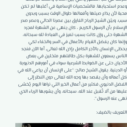
وعدم استحبابها. فالشخصيات الإسامية في أغلبها لم تكن
محبة لأن يذاع صيتها وأفعالها طوال الوقت بسبب وبدون
سبب. وبيّن الشيخ الرباح الفارق بين عصرنا الحالي وعصر صدر
الإسلام بأن الرسول الكريم ، كان ينهى عن الشهرة لمجرد
الشهرة حتى وإن كانت بسبب تميز في العبادة لله سبحانه،
وإنما كان يفضل القيام بالأعمال في السر والخفاء لكي
يحظى الإنسان بالأجر الكامل بإذن الله تعالى. أما الآن فنجد
الناس يسعون للشهرة بكل طاقتهم متخلين في بعض
الأحيان حتى عن الضوابط الشرعية سواء في أمورهم الدنيوية
أو الدينية. يقول الشيخ صالح: “على الإنسان أن يراعي الله في
كل أعماله وأن يقصد بها وجه الله تعالى دون النظر إلى
الفضل الدنيوي فكثير من أعمال الخير التي نراها اليوم يُخشى
عليها من ألا تُقبل عند الله، سبحانه، وأن يشوبها الرياء الذي
نهى عنه الرسول “.
التعريف بالضيف: