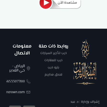
روابط ذات صلة
معلومات
الاتصال
ذيب لتأجير السيارات
ذيب للعقارات
الرياض -
بترو ذيب
حي الغدير
فندق مداريم
00966533077100
areemcrown.com
إشراف وإدارة : د. عبد