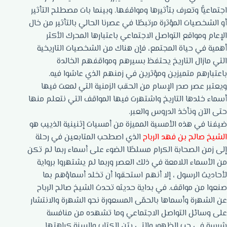
اجتماعيًّا وتعرف بتأثيرها ومواقفها. وبينما بات مصطلح التأثير
أو الشخصيات المؤثرة مرتبطًا في عصرنا الحالي بالتأثير من خال
الإعام ومواقع التواصل الاجتماعي باعتبارها المحرك الأكثر
أهمية في حياة المجتمع، فإن هناك من الشخصيات التاريخية
التي مازال التاريخ يحتفظ بسيرهم ومواقفهم الخالدة
باعتبارهم متميزين ومؤثرين في زمنهم الذي عاشوا فيه.
ويعتبر عصر صدر الإسام من الحقب الزمنية التي لمعت فيها
أسماء خلدها التاريخ واشتهرت فيها المواقف التي نتعلم منها
حتى الآن ونأخذ الدروس والعبر.
ضيفنا في هذه الأمسية المميزة من أمسيات إثنينية الذييب هو
الشيخ صالح بن فهد الرباح
الذي اصطحب المتابعين في رحلة
إلى زمن الصحابة الكرام مسلطًا الضوء على أسماء ربما لم تكن
من الأسماء اللامعة في ذلك العصر وربما لم يشتهروا برواية
لأحاديث الرسول ، إلا أنهم استحقوا أن تخلد أسماؤهم بما
صنعوا من مواقف. في بداية حديثه تحدث الشيخ صالح الرباح
عن الشهرة وأسماها بالحمّى المسعورة نحو الشهرة والانتشار
على وسائل التواصل الاجتماعي وما تشهده من منافسة
شرسة في حب الظهور والتي بيّن الكتاب والسنة كراهتها