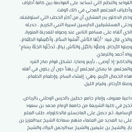
القواعد والنظم التي تساعد على المواءمة بين كافة أطراف
وأطياف المجتمع المدني في ذلك الوقت.
وذكر الدكتور بدر المشاري أن من أكثر الخطب التي استوقفته،
وحتى المستشرقين الدارسين لسيرة النبي الكريم ، حديثه
الذي ألقاه على مسامع الناس عند وصوله للمدينة المنورة،
والذي قال فيه: “أَيُّهَا النَّاسُ أَفْشوا السَّامَ، وَأَطْعِمُوا الطَّعَامَ،
وصِلوا الأرحَامَ، وَصَلُّوا باللَّيْل وَالنَّاسُ نِيامٌ، تَدخُلُوا الجَنَّةَ بِسَامٍ”
رواه أحمد والترمذي
والحاكم؛ إذ أوصى ، بأربع وصايا، تشكل قوام صاح الفرد
والمجتمع، فا يمكن لمجتمع أن يهنأ دون أن يكون في أهله
هذه الخصال الأربع، وهي: إفشاء السام، وإطعام الطعام،
وصلة الأرحام، وقيام الليل.
داعية معروف، وإمام جامع حطين بالحرس الوطني بالرياض،
تخرج في كلية الشريعة من جامعة الإمام محمد بن سعود
الإسامية، ثم حصل على الماجستير فالدكتوراه، طلب العلم
على يد العديد من العلماء منهم سماحة الشيخ عبدالعزيز بن
باز، والشيخ بن عثيمين والشيخ عبدالرحمن البراك والشيخ