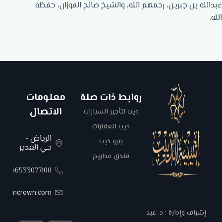
عبدالله بن جبرين، رحمهم الله، والشيخ صالح الفوزان، حفظه
الله.
روابط ذات صلة
معلومات
الاتصال
ذيب لتأجير السيارات
ذيب للعقارات
الرياض -
بترو ذيب
حي الغدير
فندق مداريم
00966533077100
areemcrown.com
إشراف وإدارة : د. عبد