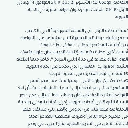
الثقافية، موعدنا هذا الأسبوع 21 يناير 2019 الموافق 14 جمادى
الأول 1440هـ مع محاضرة بعنوان: قراءة عصرية في الحياة
النبوية.
“منذ لحظاته الأولى في المدينة المنورة بدأ النبي الكريم ،
بوضع القواعد والنظم الضرورية التي ستساعد على المواءمة
بين أطياف المجتمع المدني كافة في ذلك الوقت”
أمسية أخرى عطرة نظمتها إثنينية الذييب، كان عنوانها هذه
المرة “قراءة عصرية في حياة النبي الكريم “، حاضر فيها الداعية
الشيخ الدكتور بدر المشاري الذي تحدث عن الحياة النبوية،
كاشفًا عن الروح العصرية في السيرة النبوية.
كما تحدث عن قرارات النبي ، وسياساته عند وضع أسس
المجتمع المدني مع انتقاله إلى المدينة المنورة، وكيف أن تلك
القواعد تعتبر صالحة لكل زمان ومكان، كما نبه إلى عدم حصر
السيرة النبوية في أحداث الغزوات، إذ إن الجانب المدني والحياة
الاجتماعية فيها كثير من الدروس والعِبر التي يستفاد منها
في تنظيم حياة الناس وظروف مجتمعنا المعاصر، فمنذ
لحظاته الأولى في المدينة المنورة شرع النبي ، في وضع