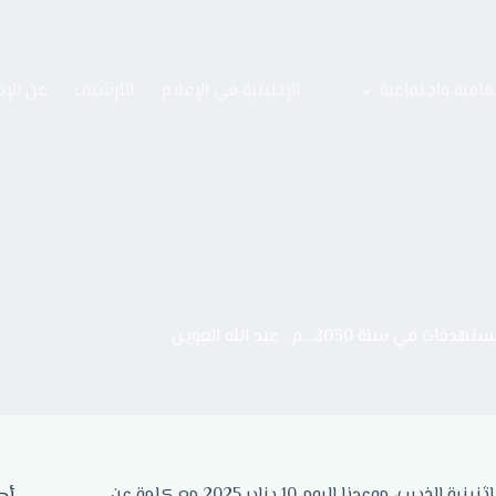
قافية واجتماعية
الإثنينية في الإعلام
الأرشيف
عن الإث
في سنة 2030…م . عبد الله العوين
أهلا ومرحبا بكم في لقاء مبارك جديد من لقاءات الجُمَع الذي يعقد في إثنينية الذييب، موعدنا اليوم 10 يناير 2025 مع كلمة عن