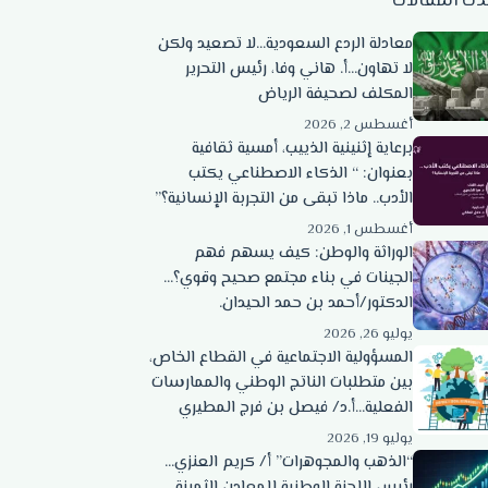
دث المقالات
معادلة الردع السعودية…لا تصعيد ولكن
لا تهاون…أ. هاني وفا، رئيس التحرير
المكلف لصحيفة الرياض
أغسطس 2, 2026
برعاية إثنينية الذييب، أمسية ثقافية
بعنوان: “ الذكاء الاصطناعي يكتب
الأدب.. ماذا تبقى من التجربة الإنسانية؟”
أغسطس 1, 2026
الوراثة والوطن: كيف يسهم فهم
الجينات في بناء مجتمع صحيح وقوي؟…
الدكتور/أحمد بن حمد الحيدان.
يوليو 26, 2026
المسؤولية الاجتماعية في القطاع الخاص،
بين متطلبات الناتج الوطني والممارسات
الفعلية…أ.د/ فيصل بن فرج المطيري
يوليو 19, 2026
“الذهب والمجوهرات” أ/ كريم العنزي…
رئيس اللجنة الوطنية للمعادن الثمينة