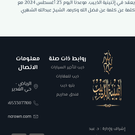
يعقد في إثنينية الذييب، موعدنا اليوم 23 أغسطس 2024 مع
كلمة عن كلمة عن فضل الله وكرمه، الشيخ عبدالله الشهري
روابط ذات صلة
معلومات
الاتصال
ذيب لتأجير السيارات
ذيب للعقارات
الرياض -
بترو ذيب
حي الغدير
فندق مداريم
00966533077100
areemcrown.com
إشراف وإدارة : د. عبد