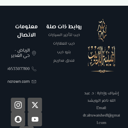
روابط ذات صلة
معلومات
الاتصال
ذيب لتأجير السيارات
ذيب للعقارات
الرياض -
بترو ذيب
حي الغدير
فندق مداريم
00966533077100
areemcrown.com
إشراف وإدارة : د. عبد
الله ناصر الرويشد
Email:
dr.alruwaished1@gmai
l.com