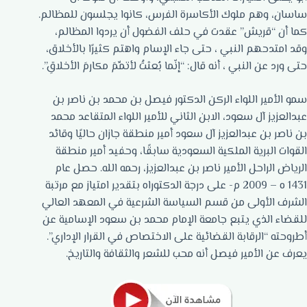
ساسان، وهم ملوك الأكاسرة الفرس، كانوا يجلسون للمظالم.
كما أن “قريش” عقدت في حلف الفضول أن يردوا المظالم،
وقد امتدحهم النبي ، حتى جاء الإسام واهتم كثيرًا بالأخلاق،
حتى ورد عن النبي ، أنه قال: “إنّما بُعثتُ لأتمِّمَ مكارمَ الأخلاقِ”.
سمو الأمير اللواء الركن الدكتور فيصل بن محمد بن ناصر بن
عبدالعزيز آل سعود، الابن الثاني للأمير اللواء المتقاعد محمد
بن ناصر بن عبدالعزيز آل سعود أمير منطقة جازان حاليًا وقائد
القوات البرية الملكية السعودية سابقًا، وحفيد أمير منطقة
الرياض الراحل الأمير ناصر بن عبدالعزيز، رحمه الله. حصل عام
1431 ه – 2009 م- على درجة الدكتوراه بتقدير امتياز مع مرتبة
الشرف الأولى من قسم السياسة الشرعية في المعهد العالي
للقضاء الذي يتبع جامعة الإمام محمد بن سعود الإسامية عن
أطروحته “الرقابة القضائية على الاختصاص في القرار الإداري”.
يعرف عن الأمير فيصل أنه محب للشعر والثقافة والتاريخ.