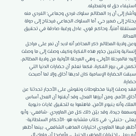
استيفاء حق له وتعطيله.
وأشار إلى أن رد المظالم سلوك فردي وجماعي؛ الفردي منه
يحتاج إلى ضمير حي. أما السلوك الجماعي فيحتاج إلى دولة
مستقلة أمنيًّا، وحاكم قوي، عادل ورغبة صادقة في تحقيق
العدالة.
وعن ولاية المظالم ذكر المحاضر أنه لابد أن نمر على مراحل
إنسانية ونتبين جذور هذه الفكرة وكيف وصلت إلى ما وصلت
إليه؛ فالمرحلة الأولى، وهي المرحلة الأولية من ولاية المظالم،
تكمن في بروز الفكرة، فكما نعلم أن حضارات الدنيا التي
سبقت الحضارة الإسامية كان لديها أخاق وإلا لما أصبحت
حضارة.
فقد وصلت إلينا مخطوطات ونقوش على الأحجار تحدثنا عن
أخاق الأمم، ومن أبرزها العدل، وقد أيقنوا أن العدل أساس
الملك وأنه ينبوع الأمن، فاهتموا به لتحقيق غايات دنيوية
وسمعة جيدة، وقد بيّن ذلك كل من الماوردي -شافعي- وأبو
يعلى -حنبلي- في كتاب متشابه هو -الأحكام السلطانية-
أظهر فيها الماوردي اختيارات المذهب الشافعي، بينما أظهر
أبو يعلى اختيارات المذهب الحنبلي، وأوضحا أن ملوك آل