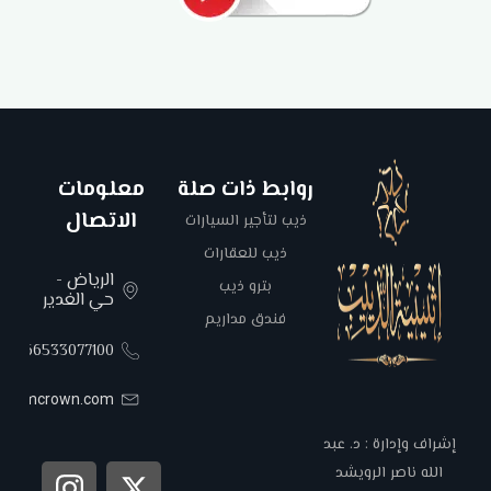
روابط ذات صلة
معلومات
الاتصال
ذيب لتأجير السيارات
ذيب للعقارات
الرياض -
بترو ذيب
حي الغدير
فندق مداريم
00966533077100
areemcrown.com
إشراف وإدارة : د. عبد
الله ناصر الرويشد