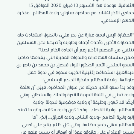
الثقافية، موعدنا هذا الأسبوع 10 فبراير 2020 الموافق 15
جمادى الآخر 1441هـ مع محاضرة بعنوان: ولاية المظالم.. مفخرة
الحكم الإسلامي.
“الحضارة الإس لامية عبارة عن بحر مليء بالكنوز، استفادت منه
الحضارات الأخرى وأخذت أجمله وطورته وأصبحنا نحن المسلمين
نتلقى من المصنع الأخير رغم أن المادة الخام لدينا”
ضمن سلسلة المحاضرات والندوات المميزة التي يقدمها صاحب
السمو الملكي الأمير الدكتور اللواء فيصل بن محمد بن ناصر بن
عبدالعزيز، استضافت إثنينية الذييب سموه في ندوة حمل
عنوانها “ولاية المظالم مفخرة الحكم الإسلامي”.
وقد بدأ سمو الأمير حديثه عن عنوان المحاضرة، فبيّن أن كلمة
ولاية تعني في اللغة العربية القدرة والملك والسلطان، وهي
أيضًا قد تكون وظيفة أو ولاية موضوعية للدولة -ولاية
المظالم.. ولاية القضاء-، وقد تكون ولاية مكانية، وهو ما تمتد
إليه ولاية الحاكم -ولاية الشام.. ولاية العراق… إلخ-. أما
المظالم فهي جمع مظلمة، وهي كل ظلم يقع على آدمي
بسبب الاعتداء على حقوقه عمدًا أو إهمالا أو بسبب منعه من