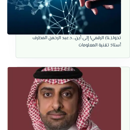
تحولـ(ـنا) الرقمي! إلى أين…د.عبد الرحمن المطرف
أستاذ تقنية المعلومات