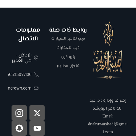
روابط ذات صلة
معلومات
الاتصال
ذيب لتأجير السيارات
ذيب للعقارات
الرياض -
بترو ذيب
حي الغدير
فندق مداريم
00966533077100
areemcrown.com
إشراف وإدارة : د. عبد
الله ناصر الرويشد
Email:
dr.alruwaished1@gmai
l.com