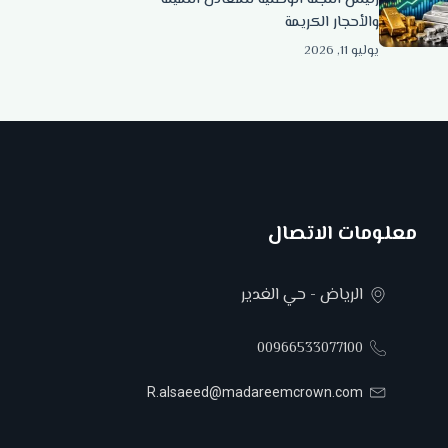
والأحجار الكريمة
يوليو 11, 2026
معلومات الاتصال
الرياض - حي الغدير
00966533077100
R.alsaeed@madareemcrown.com