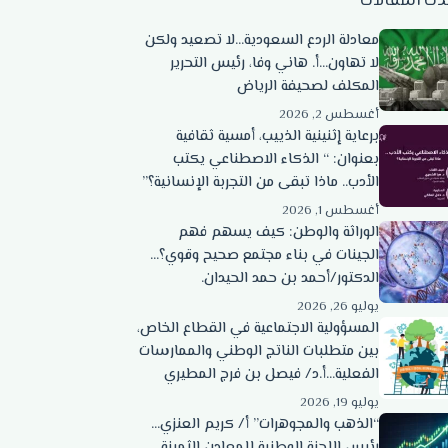
دث المقالات
معادلة الردع السعودية…لا تصعيد ولكن
لا تهاون…أ. هاني وفا، رئيس التحرير
المكلف لصحيفة الرياض
أغسطس 2, 2026
برعاية إثنينية الذييب، أمسية ثقافية
بعنوان: “ الذكاء الاصطناعي يكتب
الأدب.. ماذا تبقى من التجربة الإنسانية؟”
أغسطس 1, 2026
الوراثة والوطن: كيف يسهم فهم
الجينات في بناء مجتمع صحيح وقوي؟…
الدكتور/أحمد بن حمد الحيدان.
يوليو 26, 2026
المسؤولية الاجتماعية في القطاع الخاص،
بين متطلبات الناتج الوطني والممارسات
الفعلية…أ.د/ فيصل بن فرج المطيري
يوليو 19, 2026
“الذهب والمجوهرات” أ/ كريم العنزي…
رئيس اللجنة الوطنية للمعادن الثمينة