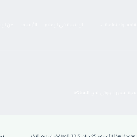
قافية واجتماعية
الإثنينية في الإعلام
الأرشيف
عن الإث
سية سفير جيبوتي لدى المملكة
أهلا ومرحبا بكم في إثنينية ثقافية جديدة من إثنينيات الذييب الثقافية، موعدنا هذا الأسبوع 25 يناير 2015 الموافق 4 ربيع الآخر