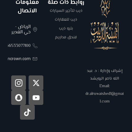
روابط ذات صلة
معلومات
الاتصال
ذيب لتأجير السيارات
ذيب للعقارات
الرياض -
بترو ذيب
حي الغدير
فندق مداريم
00966533077100
areemcrown.com
إشراف وإدارة : د. عبد
الله ناصر الرويشد
Email:
dr.alruwaished1@gmai
l.com