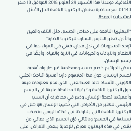
الثقافية، موعدنا هذا الأسبوع 29 أكتوبر 2018 الموافق 18 صفر
1440هـ مع محاضرة بعنوان: البكتيريا النافعة الحل الأمثل
لمشكلات المعدة.
“البكتيريا النافعة على مداخل الجسم، مثل الأنف والعين
والأذن، تعتبر الحارس المحارب للبكتيريا الضارة”
توجد الميكروبات في كل مكان، فهي في الهواء كما في
الطعام والنباتات والحيوانات، في التربة والمياه، وأيضًا في
جسم الإنسان.
بعض الجراثيم خصم صعب، ومعظمها غير ضار وله أهمية
لجسم الإنسان. حول هذا المفهوم دارت أمسية الباحث الطبي
الكويتي الأستاذ خالد العبدالغني، الذي قدم معلومات قيمة
حول البكتيريا النافعة وكيفية المحافظة عليها في الجسم
وأهميتها لصحة الإنسان، وذكر في محاضرته أن السبب
الرئيسي للكثير من الأمراض التي تُصيب الإنسان هو خلل في
البكتيريا النافعة التي يتناولها في غذائه اليومي وتذبذب
نسبتها في الجسم؛ وبالتالي فإن الجسم الذي يعاني من
نقص في هذه البكتيريا معرض للإصابة ببعض الأمراض، على