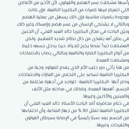
رأسها مشكلات عسر الهضم والقولون، لأن الأخير من الأماكن
التي تتمركز فيها كميات من البكتيريا النافعة، فإن كانت
موجودة بكميات مناسبة فإن ذلك يسهل من عملية الهضم
وبالتالي لا يشتكي الإنسان من عسر هضم وإمساك وغير ذلك.
وبيّن الباحث في مجال البكتيريا خالد العبد الغني، أن الجنين
في بطن أمه يتغذى من خال نظام شديد التعقيم، ولكن
المشكلات تبدأ عندما يخرج للحياة، حيث يدخل جسمه خليط
من أنواع البكتيريا الضارة والنافعة وبالتالي يصاب بالانتفاخات
ومشكلات المعدة.
من هنا يأتي دور حليب الأم الذي يقدم للمولود وجبة من
البكتيريا النافعة تساعد على التخلص من الغازات والانتفاخات،
وذكر أنها -البكتيريا النافعة- تتواجد في أجهزة مختلفة من
الجسم، أهمها المعدة، وكذلك في مداخله مثل الأنف
والعينين والأذنين وغيرها.
في ختام محاضرته أكد الباحث الأستاذ خالد العبد الغني أن
البكتيريا النافعة تمثل 80 % من جهاز المناعة، وأن اختفاءها
من الجسم يعد سببًا رئيسيًّا في الإصابة بسرطان القولون
والتقرحات، وغيرها.