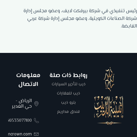
رئيس تنفيذي في شركة بيرفكت لايف، وعضو مجلس إدارة
شركة الصناعات الكويتية، وعضو مجلس إدارة شركة عربي
القابضة.
روابط ذات صلة
معلومات
الاتصال
ذيب لتأجير السيارات
ذيب للعقارات
الرياض -
بترو ذيب
حي الغدير
فندق مداريم
00966533077100
areemcrown.com