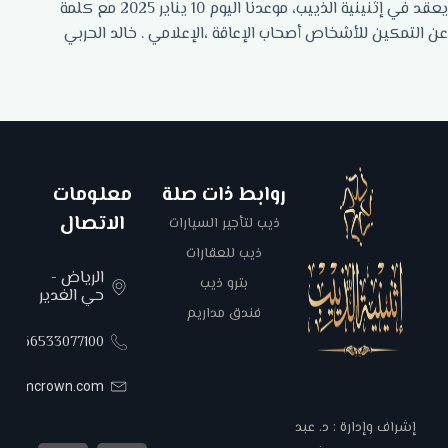
يعقد في إثنينية الذييب، موعدنا اليوم 10 يناير 2025 مع كلمة
عن التمكين للأشخاص أصحاب الإعاقة ،الإعلامي . خالد الحربي
روابط ذات صلة
معلومات
الاتصال
ذيب لتأجير السيارات
ذيب للعقارات
الرياض -
بترو ذيب
حي الغدير
فندق مداريم
00966533077100
areemcrown.com
إشراف وإدارة : د. عبد