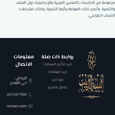
مجموعة من الدراسات باللغتين العربية والإنكليزية حول العنف
والتنمية، وأصدر كتاب العولمة وأزمة التنمية، وكتاب مشكلات
الشباب الكويتي.
روابط ذات صلة
معلومات
الاتصال
ذيب لتأجير السيارات
ذيب للعقارات
الرياض -
بترو ذيب
حي الغدير
فندق مداريم
00966533077100
areemcrown.com