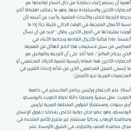
أهمية أن يستمر إغناء حضارتنا من خال اتساع تواصلها مع
الحضارات الأخرى والاستفادة منها، وهو ما يتطلب اهتمامًا أكبر
بحركة الترجمة للكتب والأبحاث العلمية، وأعرب عن أسفه لأن
نسبة الأعمال المترجمة في الوقت الحالي قليلة جدًا إذا ما
قُورنت بمثيلاتها في الدول الأخرى، وقال: “لابد من أن نسأل
أنفسنا: ماذا قدَّمنا للأجيال القادمة وبخاصة الأبناء في
المدارس من سبل لاستيعاب هذا الكم الهائل من المعرفة
الذي يجتاح العالم”، كما أكد على أن الترجمة والتواصل مع
الحضارات الأخرى هما ضمانة رئيسية لتنمية الحراك المجتمعي أو
ما يُسمى الفعل المجتمعي الذي من شأنه إحداث التغيير في
المجتمعات العربية نحو الأفضل”.
أستاذ علم الاجتماع ورئيس برنامج الماجستير في جامعة
الكويت، عمل سفيرًا ومندوبًا دائمًا لدولة الكويت باليونسكو
أربع سنوات، ومستشاًرا لشؤون المنطقة العربية لرئيس
اليونسكو، وهو عضو لجان دولية تختص بقضايا حقوق الإنسان
ومكافحة الإرهاب، وحاليًا مستشار غير متفرغ للأمم المتحدة في
مجال مكافحة العنف والتطرف في الشرق الأوسط. نشر