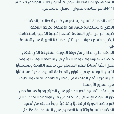
الثقافية، موعدنا هذا الأسبوع 28 أكتوبر 2019 الموافق 28 صفر
1441هـ مع محاضرة بعنوان: الفعل الاجتماعي.
“إثراء الحضارة العربية يستمر من خلال اتصالها بالحضارات
الأخرى والاستفادة منها، مع الاهتمام بحركة الترجمة”
ضيف آخر من خارج المملكة تسعد إثنينية الذييب باستضافته
ليضيء الفكر بجوانب من تأثير حضارتنا العربية على البشرية..
هو
الدكتور علي الطراح من دولة الكويت الشقيقة الذي شغل
منصب سفيرها ومندوبها الدائم في منظمة اليونسكو، وقد
عمل أيضًا أستاذًا لعلم الاجتماع في جامعة الكويت ومستشاًرا
لرئيس اليونسكو في شؤون المنطقة العربية، وأخيرًا مستشاًرا
غير متفرغ للأمم المتحدة في مجال مكافحة العنف والتطرف
في الشرق الأوسط.
في هذه الأمسية قدم الدكتور علي الطراح وجبة دسمة حول
دور السلوك الإنساني والاجتماعي في مواجهة التحديات التي
تمر بالأمة العربية اجتماعيًّا وثقافيًّا، وبدأ حديثه عن أهمية
الحضارة العربية وتأثيرها العظيم على البشرية، مؤكدًا على