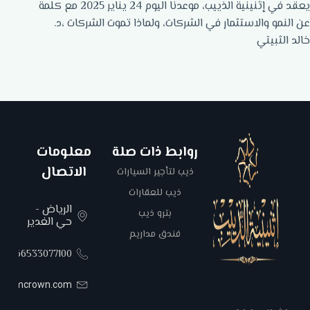
يعقد في إثنينية الذييب، موعدنا اليوم 24 يناير 2025 مع كلمة
عن النمو والاستثمار في الشركات، ولماذا تموت الشركات ،د.
خالد الثبيتي
روابط ذات صلة
معلومات
الاتصال
ذيب لتأجير السيارات
ذيب للعقارات
الرياض -
بترو ذيب
حي الغدير
فندق مداريم
00966533077100
areemcrown.com