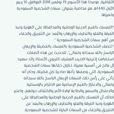
الثقافية، موعدنا هذا الأسبوع 19 نوفمبر 2018 الموافق 10 ربيع
الأول 1440هـ مع محاضرة بعنوان: سمات الشخصية السعودية
وتميزها.
“التمسك بالقيم الدينية الوطنية والمحافظة على الهوية ونبذ
الفرقة والغلو والتطرف والإرهاب والبُعد عن التفريق والجفاء
من أهم سمات الشخصية السعودية ”
“تتصف الشخصية السعودية بالتمسك بالفضيلة والإيمان
الراسخ بالله سبحانه وتعالى”. للحديث عن هذه الصفات
استضافت إثنينية الذييب المشرف التربوي الأستاذ رائد سعيد
آل مالح في أمسية مميزة، تناول خلالها سمات الشخصية
السعودية، التي وصفها بأنها صاحبة كل فضيلة، وذكر أنه
يأتي على رأس تلك السمات الإيمان الراسخ بالله سبحانه
وتعالى والاعتزاز بالقيم الإسامية مع الالتزام بالوسطية
والاعتدال والسمع والطاعة لولاة الأمر والالتفاف حولهم، واعتبر
كذلك أن التمسك بالقيم الدينية الوطنية والمحافظة على
الهوية ونبذ الفرقة والغلو والتطرف والإرهاب والبعد عن
التفريق والجفاء من السمات البارزة للشخصية السعودية.