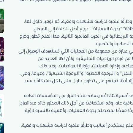
أح
طرقًا علمية لدراسة مشكلات واقعية، ثم توفير حلول لها،
قة” “بحوث العمليات”.. يرجع أصل الكلمة إلى الميدان
لبريطانية في الحرب العالمية الثانية، هذا العلم تطور وخرج
الصناعية والخدمية.
جمل يمكن القول إن بحوث العمليات -Operations Research- هي عبارة عن مجموعة من العمليات التي تستهدف الوصول إلى
 من فروع الرياضيات التطبيقية. ولأن لها العديد من
ة وإدارة العمليات، وإدارة المواصلات، وغير ذلك.
قل” و”البرمجة الخطية” و”البرمجة الشبكية”، وغيرها. وهي
 إلا أنها تجتمع على تطوير حلول مثلى لكل مشكلة حسب
ة أمسياتها، لأنه يساند متخذ القرار في المؤسسات العامة
افية عنه، وقد استضافت من أجل ذلك الدكتور خالد عبدالعزيز
ًا مفصّا لمصطلح بحوث العمليات، وأهميته بالنسبة لرؤية
و علم يستخدم أساليب وطرقًا علمية لدراسة مشكلات واقعية،