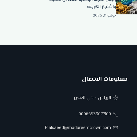
والأحجار الكريمة
يوليو 11, 2026
معلومات الاتصال
الرياض - حي الغدير
00966533077100
R.alsaeed@madareemcrown.com