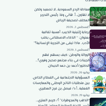
دث المقالات
معادلة الردع السعودية…لا تصعيد ولكن
لا تهاون…أ. هاني وفا، رئيس التحرير
المكلف لصحيفة الرياض
أغسطس 2, 2026
برعاية إثنينية الذييب، أمسية ثقافية
بعنوان: “ الذكاء الاصطناعي يكتب
الأدب.. ماذا تبقى من التجربة الإنسانية؟”
أغسطس 1, 2026
الوراثة والوطن: كيف يسهم فهم
الجينات في بناء مجتمع صحيح وقوي؟…
الدكتور/أحمد بن حمد الحيدان.
يوليو 26, 2026
المسؤولية الاجتماعية في القطاع الخاص،
بين متطلبات الناتج الوطني والممارسات
الفعلية…أ.د/ فيصل بن فرج المطيري
يوليو 19, 2026
“الذهب والمجوهرات” أ/ كريم العنزي…
رئيس اللجنة الوطنية للمعادن الثمينة