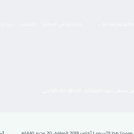
قافية واجتماعية
الإثنينية في الإعلام
الأرشيف
عن الإث
ح مسمى بحوث العمليات… الدكتور خالد الراجحي
أهلا ومرحبا بكم في إثنينية ثقافية جديدة من إثنينيات الذييب الثقافية، موعدنا هذا الأسبوع 1 أكتوبر 2018 الموافق 20 محرم 1440هـ