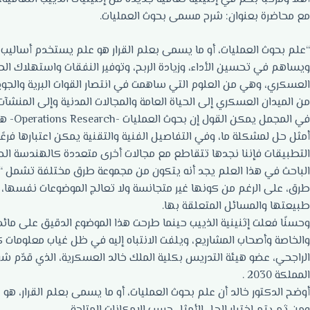
مع محاضرة بعنوان: شرح مسمى بحوث العمليات.
“علم بحوث العمليات، أو ما يسمى بعلم القرار هو علم يستخدم أساليب و
ويساهم في تحسين الأداء، وزيادة الربح، وتوفير النفقات واستهلاك الطا
العسكري، وهي من العلوم التي ساهمت في انتصار القوات البرية والجوية ا
من الميدان العسكري إلى الحياة العامة والمجالات المدنية وإلى المنشآت 
في الم
أمثل حل لمشكلة ما، وفي التفاصيل الفنية والتقنية يمكن اعتبارها فرعًا
التطبيقات فإننا نجدها تتقاطع مع مجالات أخرى متعددة كالهندسة الصناعي
الباحث في هذا العلم يجد أنه يتكون من مجموعة طرق مختلفة تشمل “الن
طرق، على الرغم من كونها غير متجانسة ولا تعالج الموضوعات نفسها،
طبيعتها والمسائل المتعلقة بها.
وحسنًا فعلت إثنينية الذييب حينما طرحت هذا الموضوع الدقيق على مائد
والخاصة وأصحاب المشاريع، ويلفت الانتباه إليه في ظل غياب معلومات ك
الراجحي، عضو هيئة التدريس بكلية الملك خالد العسكرية، الذي قدّم شرح
المملكة 2030 .
أوضح الدكتور خالد أن علم بحوث العمليات، أو ما يسمى بعلم القرار، ه