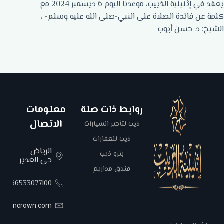
يعقد في إثنينية الذييب، موعدنا اليوم 6 ديسمبر 2024 مع
كلمة عن فائدة الصلاة على النبي-صلى الله عليه وسلم- ،
الشيخ: د. حسن أيوب
روابط ذات صلة
معلومات
الاتصال
ذيب لتأجير السيارات
ذيب للعقارات
الرياض -
بترو ذيب
حي الغدير
فندق مداريم
00966533077100
areemcrown.com