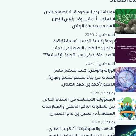
دث المقالات
معادلة الردع السعودية…لا تصعيد ولكن
لا تهاون…أ. هاني وفا، رئيس التحرير
المكلف لصحيفة الرياض
أغسطس 2, 2026
برعاية إثنينية الذييب، أمسية ثقافية
بعنوان: “ الذكاء الاصطناعي يكتب
الأدب.. ماذا تبقى من التجربة الإنسانية؟”
أغسطس 1, 2026
الوراثة والوطن: كيف يسهم فهم
الجينات في بناء مجتمع صحيح وقوي؟…
الدكتور/أحمد بن حمد الحيدان.
يوليو 26, 2026
المسؤولية الاجتماعية في القطاع الخاص،
بين متطلبات الناتج الوطني والممارسات
الفعلية…أ.د/ فيصل بن فرج المطيري
يوليو 19, 2026
“الذهب والمجوهرات” أ/ كريم العنزي…
رئيس اللجنة الوطنية للمعادن الثمينة