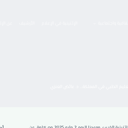
قافية واجتماعية
الإثنينية في الإعلام
الأرشيف
عن الإث
عليم الطبي في المملكة… د. عائض العنزي
أهلا ومرحبا بكم في لقاء مبارك جديد من لقاءات الجُمَع الذي يعقد في إثنينية الذييب، موعدنا اليوم 2 مايو 2025 مع كلمة عن