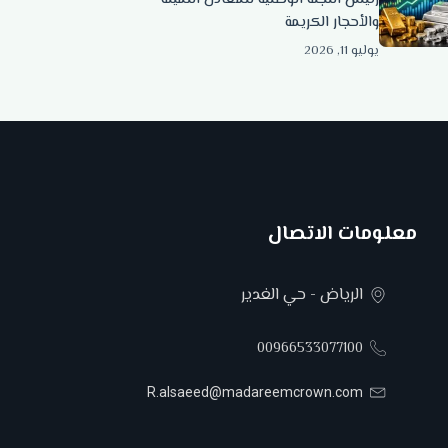
والأحجار الكريمة
يوليو 11, 2026
معلومات الاتصال
الرياض - حي الغدير
00966533077100
R.alsaeed@madareemcrown.com