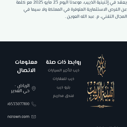
يعقد في إثنينية الذييب، موعدنا اليوم 23 مايو 2025 مع كلمة
عن الفرص الاستثمارية المتوفرة في المملكة ولا سيما في
المجال التقني، م. عبد الله العوين .
روابط ذات صلة
معلومات
الاتصال
ذيب لتأجير السيارات
ذيب للعقارات
الرياض -
بترو ذيب
حي الغدير
فندق مداريم
00966533077100
areemcrown.com