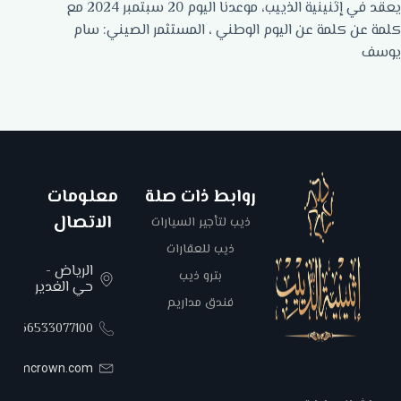
يعقد في إثنينية الذييب، موعدنا اليوم 20 سبتمبر 2024 مع
كلمة عن كلمة عن اليوم الوطني ، المستثمر الصيني: سام
يوسف
روابط ذات صلة
معلومات
الاتصال
ذيب لتأجير السيارات
ذيب للعقارات
الرياض -
بترو ذيب
حي الغدير
فندق مداريم
00966533077100
areemcrown.com