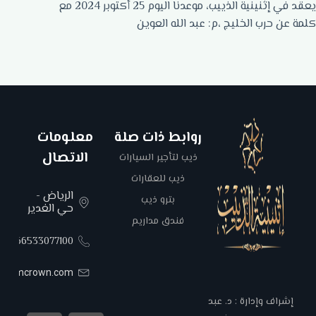
يعقد في إثنينية الذييب، موعدنا اليوم 25 أكتوبر 2024 مع
كلمة عن حرب الخليج ،م: عبد الله العوين
روابط ذات صلة
معلومات
الاتصال
ذيب لتأجير السيارات
ذيب للعقارات
الرياض -
بترو ذيب
حي الغدير
فندق مداريم
00966533077100
areemcrown.com
إشراف وإدارة : د. عبد